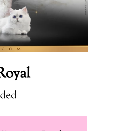
Royal
aded