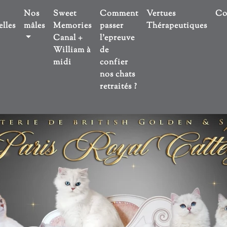
Nos
Sweet
Comment
Vertues
Co
lles
mâles
Memories
passer
Thérapeutiques
Canal +
l'epreuve
William à
de
midi
confier
nos chats
retraités ?