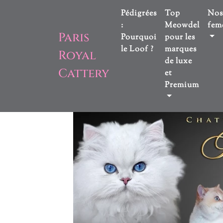
Pédigrées
Top
Nos
:
Meowdel
feme
Paris
Pourquoi
pour les
le Loof ?
marques
Royal
de luxe
Cattery
et
Premium