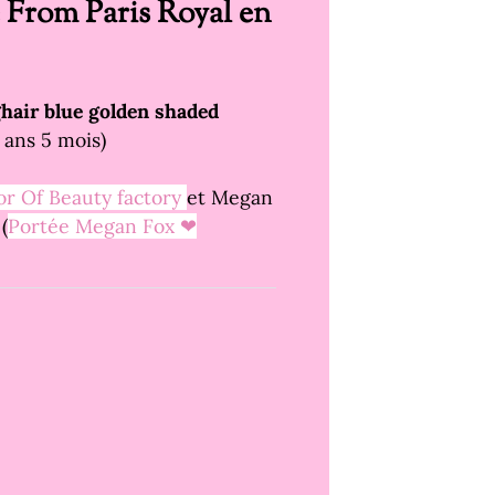
 From Paris Royal en
hair blue golden shaded
 ans 5 mois)
or Of Beauty factory
et Megan
(
Portée Megan Fox ❤