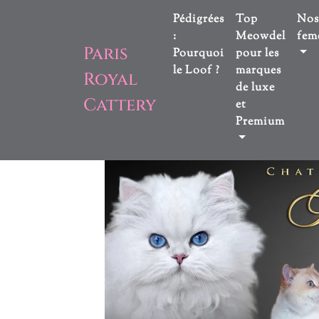
Pédigrées
Top
Nos
:
Meowdel
feme
Paris
Pourquoi
pour les
le Loof ?
marques
Royal
de luxe
Cattery
et
Premium