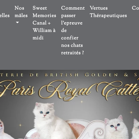
Nos
Sweet
Comment
Vertues
Co
lles
mâles
Memories
passer
Thérapeutiques
Canal +
l'epreuve
William à
de
midi
confier
nos chats
retraités ?