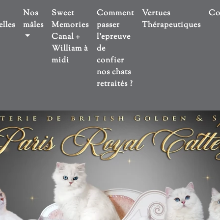
Nos
Sweet
Comment
Vertues
Co
lles
mâles
Memories
passer
Thérapeutiques
Canal +
l'epreuve
William à
de
midi
confier
nos chats
retraités ?