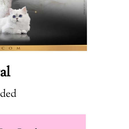
al
aded