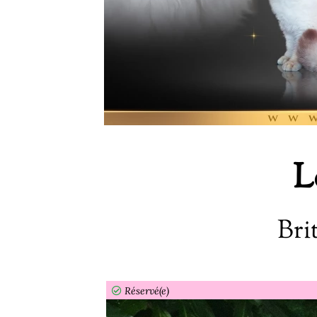
L
Bri
Réservé(e)