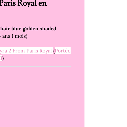
Paris Royal en
hair blue golden shaded
 ans 1 mois)
yra 2 From Paris Royal
(
Portée
3
)