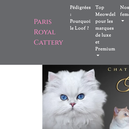
Pédigrées
Top
Nos
:
Meowdel
feme
Paris
Pourquoi
pour les
le Loof ?
marques
Royal
de luxe
Cattery
et
Premium