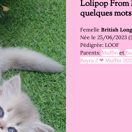
Lolipop From 
quelques mots
Femelle
British Long
Née le 25/06/2023 (3
Pédigrée: LOOF
Parents:
Muffin
et
Ba
Bayra 2 ❤ Muffin 202