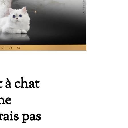
 à chat
ne
ais pas