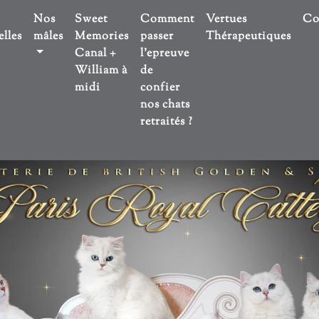
Nos
Sweet
Comment
Vertues
Co
lles
mâles
Memories
passer
Thérapeutiques
Canal +
l'epreuve
William à
de
midi
confier
nos chats
retraités ?