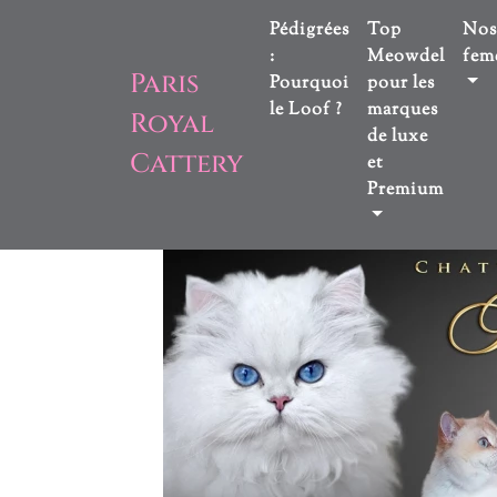
Pédigrées
Top
Nos
:
Meowdel
feme
Paris
Pourquoi
pour les
le Loof ?
marques
Royal
de luxe
Cattery
et
Premium