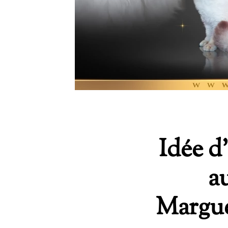
Idée d
a
Margue