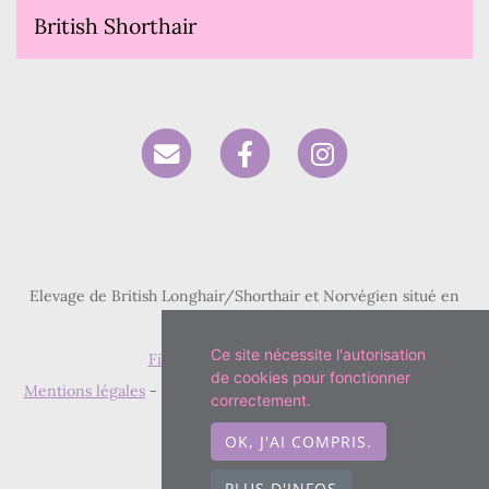
British Shorthair
Elevage de British Longhair/Shorthair et Norvégien situé en
Seine-Saint-Denis
Ce site nécessite l'autorisation
Fiche race British Shorthair
de cookies pour fonctionner
Mentions légales
- Copyright© Paris Royal Cattery 2026 - Site
correctement.
créé avec
WeBreed
OK, J'AI COMPRIS.
PLUS D'INFOS