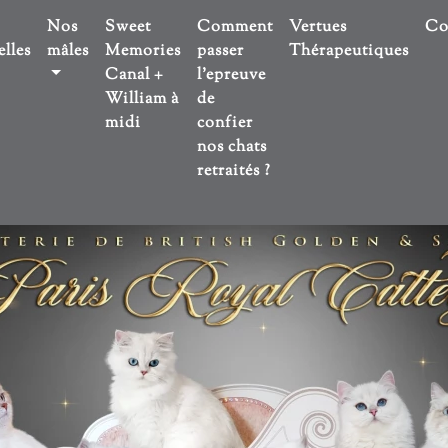
Nos
Sweet
Comment
Vertues
Co
lles
mâles
Memories
passer
Thérapeutiques
Canal +
l'epreuve
William à
de
midi
confier
nos chats
retraités ?