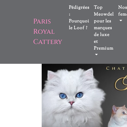
Pédigrées
Top
Nos
:
Meowdel
feme
Paris
Pourquoi
pour les
le Loof ?
marques
Royal
de luxe
Cattery
et
Premium